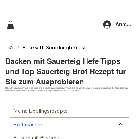
Anmelde
/
Bake with Sourdough Yeast
Backen mit Sauerteig Hefe Tipps
und Top Sauerteig Brot Rezept für
Sie zum Ausprobieren
Bake with Sourdough Yeast takes longer and is less forgiving than Brewer Yeast, but it is very effective for complex preparations like Italian Chrismas
Panettone cake and loaves of bread. It provides a unique tangy taste—savour every bite!
Meine Lieblingsrezepte
Brot machen
Backen mit Bierhefe