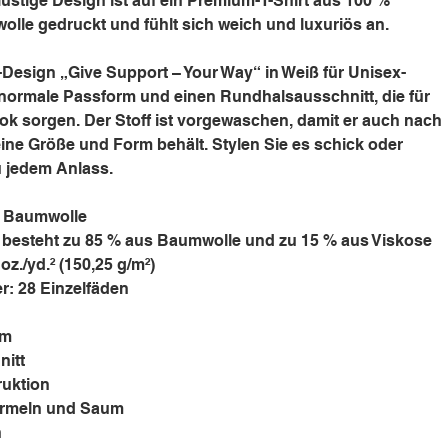
lustige Design ist auf ein Premium-T-Shirt aus 100 %
le gedruckt und fühlt sich weich und luxuriös an.
t-Design „Give Support – Your Way“ in Weiß für Unisex-
normale Passform und einen Rundhalsausschnitt, die für
ook sorgen. Der Stoff ist vorgewaschen, damit er auch nach
ine Größe und Form behält. Stylen Sie es schick oder
u jedem Anlass.
e Baumwolle
s besteht zu 85 % aus Baumwolle und zu 15 % aus Viskose
 oz./yd.² (150,25 g/m²)
: 28 Einzelfäden
rm
nitt
ruktion
Ärmeln und Saum
n