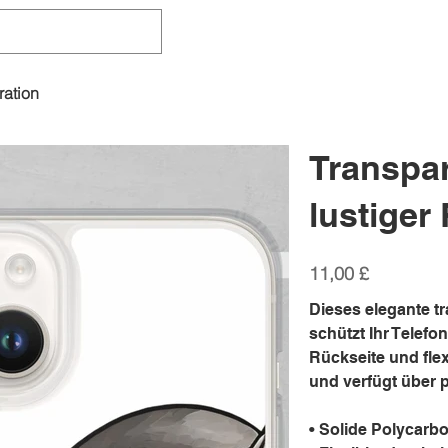
ration
Transpar
lustiger 
Preis
11,00 £
Dieses elegante tr
schützt Ihr Telefo
Rückseite und fle
und verfügt über 
• Solide Polycarb