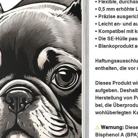
• Flexible, durchs
• 0,5 mm erhöhte 
• Präzise ausgeri
• Leicht an- und 
• Kompatibel mit 
• Die SE-Hülle pa
• Blankoprodukt 
Haftungsausschlus
enthalten, die vo
Dieses Produkt wir
aufgeben. Deshalb 
Herstellung von P
bei, die Überprodu
wohlüberlegten K
⚠
Warnung:
Diese
Bisphenol A (BPA)