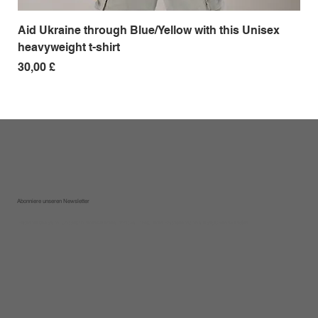
Aid Ukraine through Blue/Yellow with this Unisex
Me
heavyweight t-shirt
Pre
18,
Preis
30,00 £
Abonniere unseren Newsletter
Melden Sie sich an, um Updates zu neuen Rezepten, Tipps und Tricks, neuen Produkten und Sonderangeboten zu erhalten