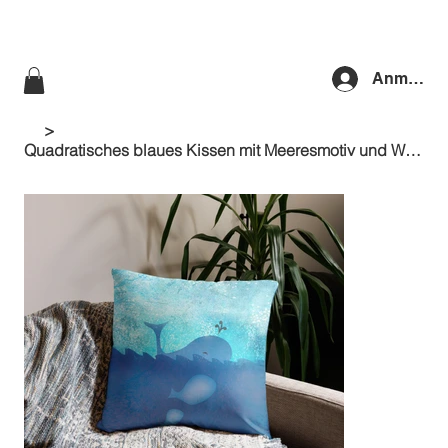
Anmelde
>
Quadratisches blaues Kissen mit Meeresmotiv und Walen in Pastellfarben, durchgehendes Design