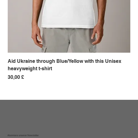
Aid Ukraine through Blue/Yellow with this Unisex
Me
heavyweight t-shirt
Pre
18,
Preis
30,00 £
Abonniere unseren Newsletter