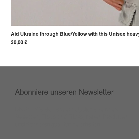
Aid Ukraine through Blue/Yellow with this Unisex heavy
Preis
30,00 £
Abonniere unseren Newsletter
Melden Sie sich an, um Updates zu neuen
Rezepten, Tipps und Tricks, neuen Produkten
und Sonderangeboten zu erhalten