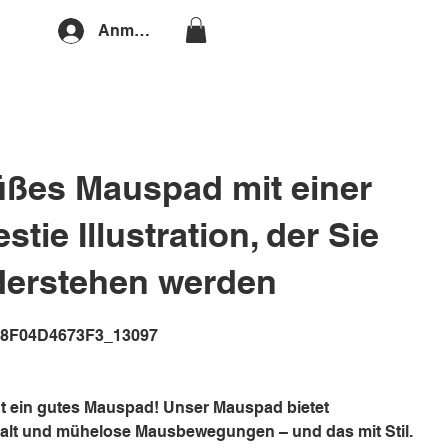
Anmelden
üßes Mauspad mit einer
stie Illustration, der Sie
iderstehen werden
ikelnummer:
68F04D4673F3_13097
F04D4673F3_13097
t ein gutes Mauspad! Unser Mauspad bietet
alt und mühelose Mausbewegungen – und das mit Stil.