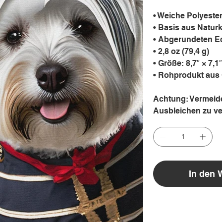
• Weiche Polyeste
• Basis aus Natur
• Abgerundeten E
• 2,8 oz (79,4 g)
• Größe: 8,7″ × 7,1
• Rohprodukt aus
Achtung: Vermeide
Ausbleichen zu ve
In den 