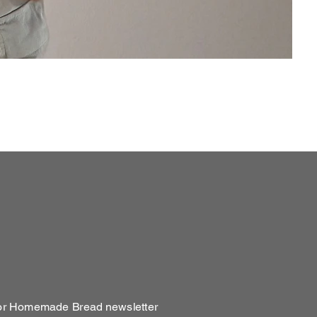
Men’
Prei
18,5
for Homemade Bread newsletter