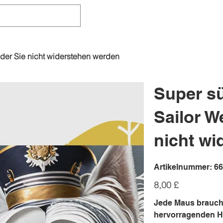
, der Sie nicht widerstehen werden
Super s
Sailor We
nicht w
Art
Artikelnummer:
6
668
Preis
8,00 £
Jede Maus brauch
hervorragenden H