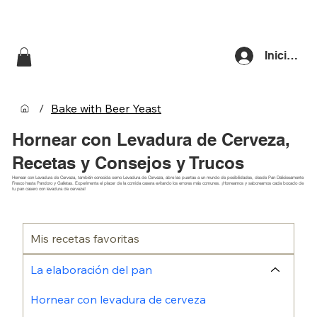
Iniciar se
/
Bake with Beer Yeast
Hornear con Levadura de Cerveza,
Recetas y Consejos y Trucos
Hornear con Levadura de Cerveza, también conocida como Levadura de Cerveza, abre las puertas a un mundo de posibilidades, desde Pan Deliciosamente
Fresco hasta Pandoro y Galletas. Experimenta el placer de la comida casera evitando los errores más comunes. ¡Horneamos y saboreamos cada bocado de
tu pan casero con levadura de cerveza!
Mis recetas favoritas
La elaboración del pan
Hornear con levadura de cerveza