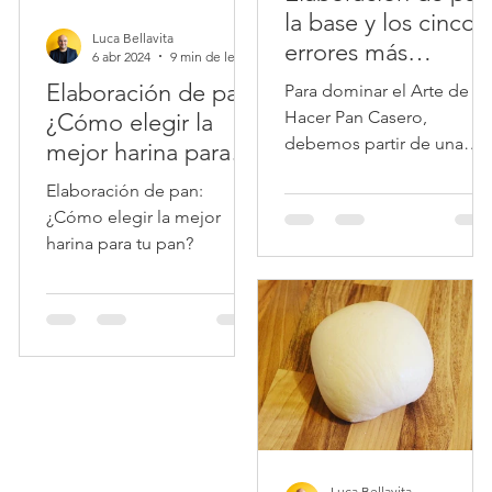
la base y los cinco
Luca Bellavita
errores más
6 abr 2024
9 min de lectura
comunes que se
Elaboración de pan:
Para dominar el Arte de
deben evitar
Hacer Pan Casero,
¿Cómo elegir la
debemos partir de una
mejor harina para tu
pregunta fundamental…
pan?
Elaboración de pan:
¿Cómo elegir la mejor
harina para tu pan?
Luca Bellavita