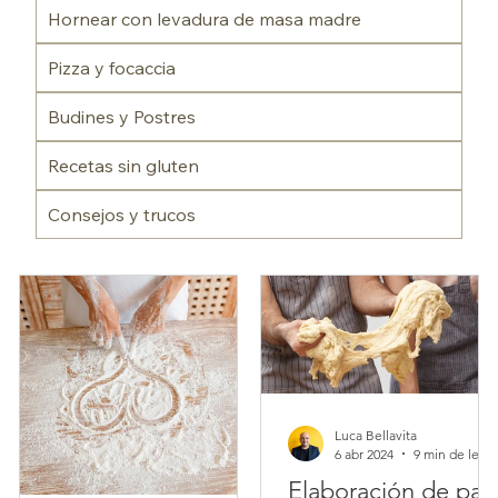
Hornear con levadura de masa madre
Pizza y focaccia
Budines y Postres
Recetas sin gluten
Consejos y trucos
Luca Bellavita
6 abr 2024
9 min de 
Elaboración de pan