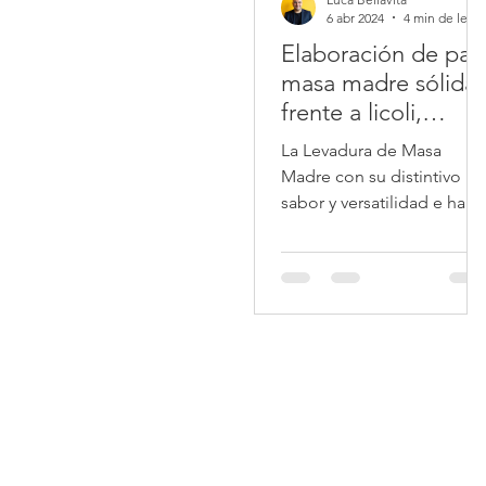
6 abr 2024
4 min de 
Elaboración de pan
masa madre sólida
frente a licoli,
diferencias clave
La Levadura de Masa
Madre con su distintivo
sabor y versatilidad e ha
convertido en una de las
opciones favoritas de las
personas.