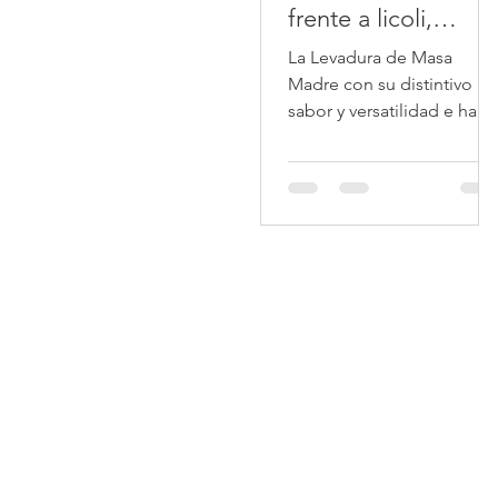
frente a licoli,
diferencias clave
La Levadura de Masa
Madre con su distintivo
sabor y versatilidad e ha
convertido en una de las
opciones favoritas de las
personas.