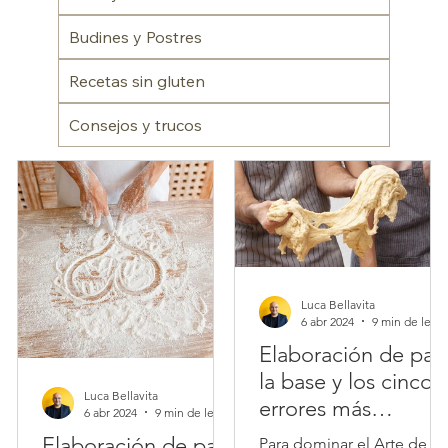
Budines y Postres
Recetas sin gluten
Consejos y trucos
Luca Bellavita
6 abr 2024
9 min de 
Elaboración de pan
la base y los cinco
Luca Bellavita
errores más
6 abr 2024
9 min de lectura
comunes que se
Elaboración de pan:
Para dominar el Arte de