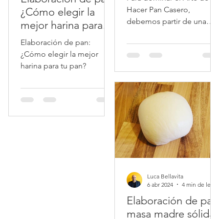
deben evitar
Hacer Pan Casero,
¿Cómo elegir la
debemos partir de una
mejor harina para tu
pregunta fundamental…
pan?
Elaboración de pan:
¿Cómo elegir la mejor
harina para tu pan?
Luca Bellavita
6 abr 2024
4 min de 
Elaboración de pan
masa madre sólida