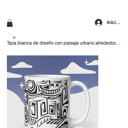
Iniciar se
>
Taza blanca de diseño con paisaje urbano alrededor, diseño de dibujo lineal