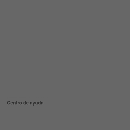
¿Tiene alguna pregunta sobre un producto o pedido?
Centro de ayuda