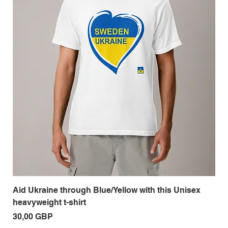
Aid Ukraine through Blue/Yellow with this Unisex
Me
heavyweight t-shirt
Pre
18
Precio
30,00 GBP