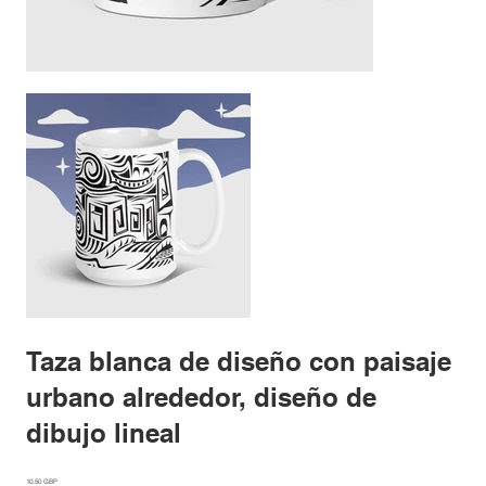
Taza blanca de diseño con paisaje
urbano alrededor, diseño de
dibujo lineal
Precio
10,50 GBP