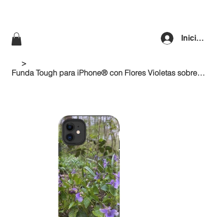
Iniciar se
>
Funda Tough para iPhone® con Flores Violetas sobre Fondo de Bosque