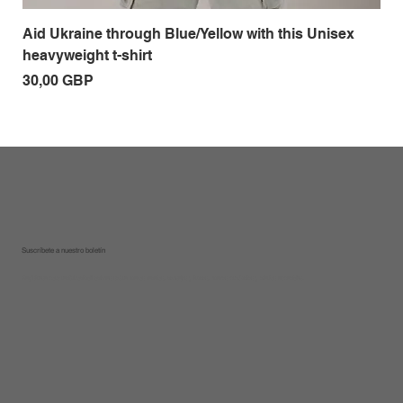
Aid Ukraine through Blue/Yellow with this Unisex
Me
heavyweight t-shirt
Pre
18
Precio
30,00 GBP
Suscríbete a nuestro boletín
Regístrese para recibir actualizaciones sobre nuevas recetas, consejos y trucos, nuevos productos y ofertas especiales.