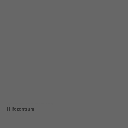
Haben Sie eine Frage zu einem Produkt oder einer Bestellung?
Hilfezentrum