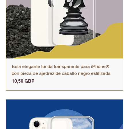
Esta elegante funda transparente para iPhone®
con pieza de ajedrez de caballo negro estilizada
Precio
10,50 GBP