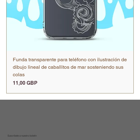
Funda transparente para teléfono con ilustración de
dibujo lineal de caballitos de mar sosteniendo sus
colas
Precio
11,00 GBP
Suscríbete a nuestro boletín