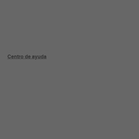
¿Tiene alguna pregunta sobre un producto o pedido?
Centro de ayuda