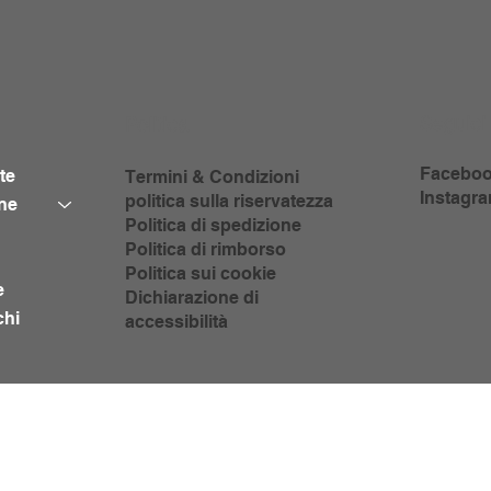
Seguici
Politica
Facebo
te
Termini & Condizioni
Instagr
politica sulla riservatezza
ne
Politica di spedizione
Politica di rimborso
Politica sui cookie
e
Dichiarazione di
chi
accessibilità