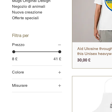
Mugs Original Design
Negozio di animali
Nuova creazione
Offerte speciali
Filtra per
Prezzo
Aid Ukraine through
Vista
this Unisex heavywe
8 £
41 £
Prezzo
30,00 £
Colore
Bianco
Misurare
Carbone
5
Carità Rosa
5.5
Cedro
6
Erica grigio scuro