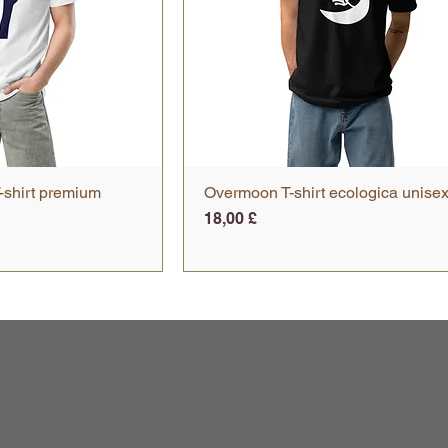
-shirt premium
 rapida
Overmoon T-shirt ecologica unise
Vista rapida
Prezzo
18,00 £