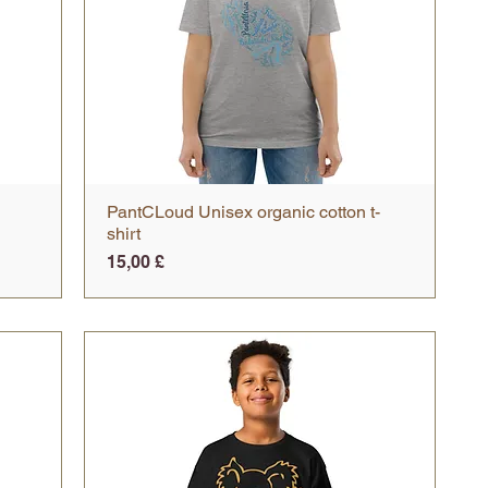
PantCLoud Unisex organic cotton t-
Vista rapida
shirt
Prezzo
15,00 £