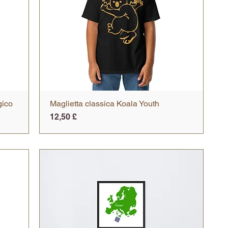
gico
Maglietta classica Koala Youth
Vista rapida
Prezzo
12,50 £