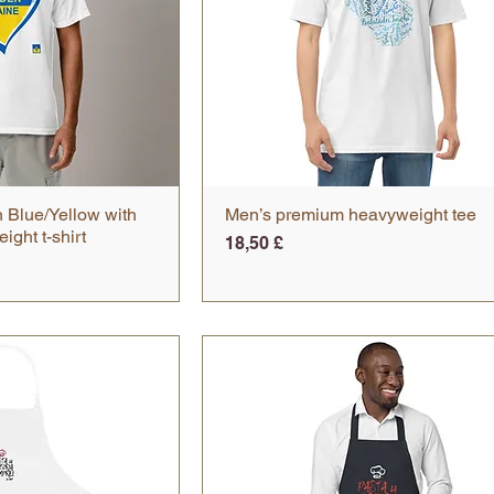
 Blue/Yellow with
 rapida
Men’s premium heavyweight tee
Vista rapida
ight t-shirt
Prezzo
18,50 £