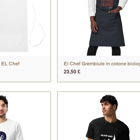
o EL Chef
 rapida
El Chef Grembiule in cotone biolo
Vista rapida
Prezzo
23,50 £