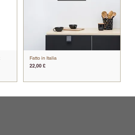
x
Fatto in Italia
Vista rapida
Prezzo
22,00 £