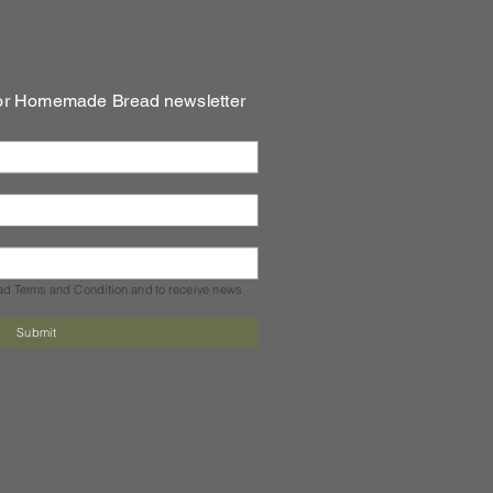
for Homemade Bread newsletter
ead Terms and Condition and to receive news 
*
Submit