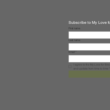
Subscribe to My Love 
First name
Last name
Email
*
I agree to the My Love for Br
and update from time to time