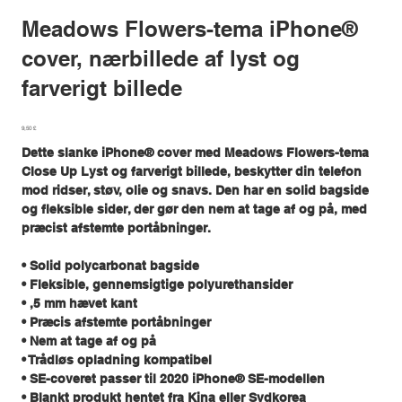
Meadows Flowers-tema iPhone®
cover, nærbillede af lyst og
farverigt billede
Pris
9,50 £
Dette slanke iPhone® cover med Meadows Flowers-tema
Close Up Lyst og farverigt billede, beskytter din telefon
mod ridser, støv, olie og snavs. Den har en solid bagside
og fleksible sider, der gør den nem at tage af og på, med
præcist afstemte portåbninger.
• Solid polycarbonat bagside
• Fleksible, gennemsigtige polyurethansider
• ,5 mm hævet kant
• Præcis afstemte portåbninger
• Nem at tage af og på
• Trådløs opladning kompatibel
• SE-coveret passer til 2020 iPhone® SE-modellen
• Blankt produkt hentet fra Kina eller Sydkorea