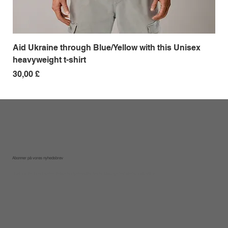
Aid Ukraine through Blue/Yellow with this Unisex
Me
heavyweight t-shirt
Pri
18,
Pris
30,00 £
Abonner på vores nyhedsbrev
Tilmeld dig for at modtage opdateringer om nye opskrifter, tips og tricks, nye produkter og særlige tilbud