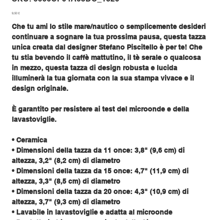
6666CF04A95DC_1320
Prezzo
9,50 £
Che tu ami lo stile mare/nautico o semplicemente desideri
continuare a sognare la tua prossima pausa, questa tazza
unica creata dal designer Stefano Piscitello è per te! Che
tu stia bevendo il caffè mattutino, il tè serale o qualcosa
in mezzo, questa tazza di design robusta e lucida
illuminerà la tua giornata con la sua stampa vivace e il
design originale.
È garantito per resistere ai test del microonde e della
lavastoviglie.
• Ceramica
• Dimensioni della tazza da 11 once: 3,8" (9,6 cm) di
altezza, 3,2" (8,2 cm) di diametro
• Dimensioni della tazza da 15 once: 4,7" (11,9 cm) di
altezza, 3,3" (8,5 cm) di diametro
• Dimensioni della tazza da 20 once: 4,3" (10,9 cm) di
altezza, 3,7" (9,3 cm) di diametro
• Lavabile in lavastoviglie e adatta al microonde