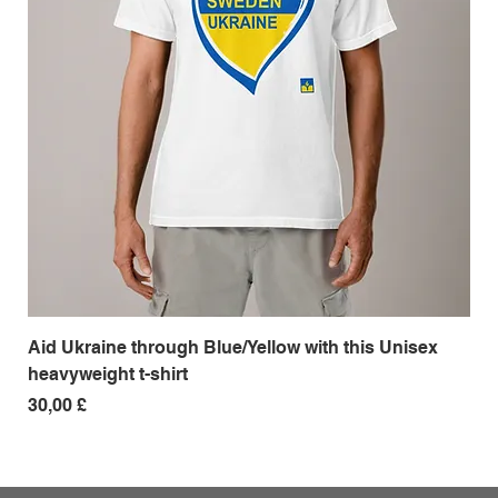
Aid Ukraine through Blue/Yellow with this Unisex
Me
heavyweight t-shirt
Pre
18,
Prezzo
30,00 £