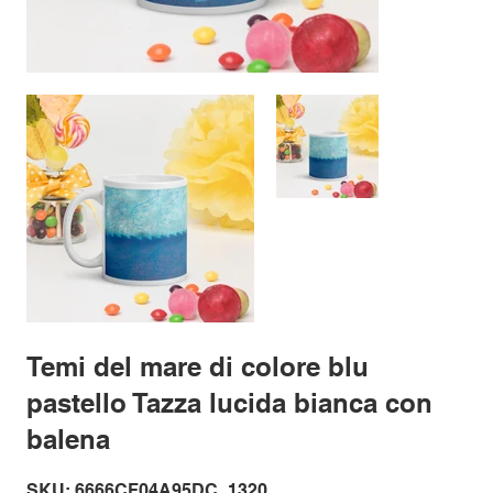
Temi del mare di colore blu
pastello Tazza lucida bianca con
balena
SKU
SKU:
6666CF04A95DC_1320