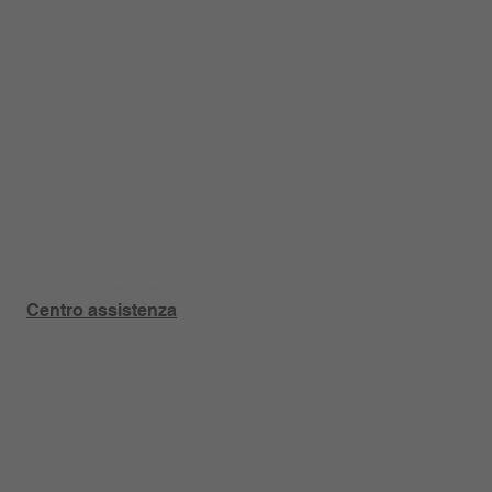
Hai una domanda su un prodotto o un ordine?
Centro assistenza