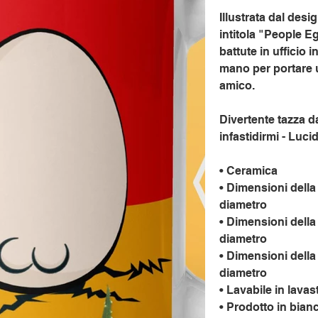
Illustrata dal desi
intitola "People E
battute in ufficio 
mano per portare u
amico.
Divertente tazza d
infastidirmi - Luci
• Ceramica
• Dimensioni della 
diametro
• Dimensioni della 
diametro
• Dimensioni della 
diametro
• Lavabile in lava
• Prodotto in bian