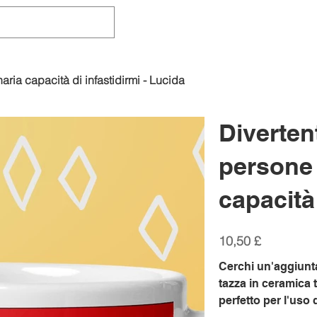
aria capacità di infastidirmi - Lucida
Divertent
persone 
capacità 
Prezzo
10,50 £
Cerchi un'aggiunta
tazza in ceramica t
perfetto per l'uso