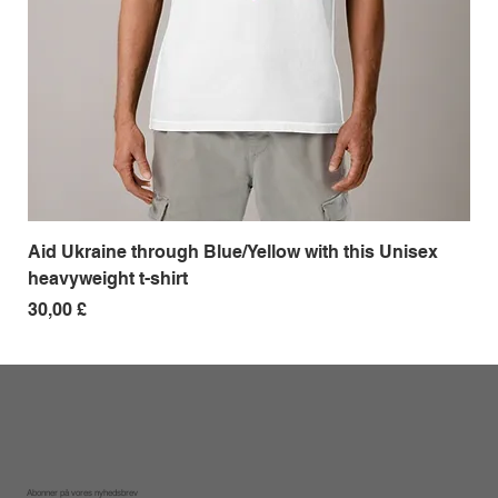
Aid Ukraine through Blue/Yellow with this Unisex
Me
heavyweight t-shirt
Pri
18,
Pris
30,00 £
Abonner på vores nyhedsbrev