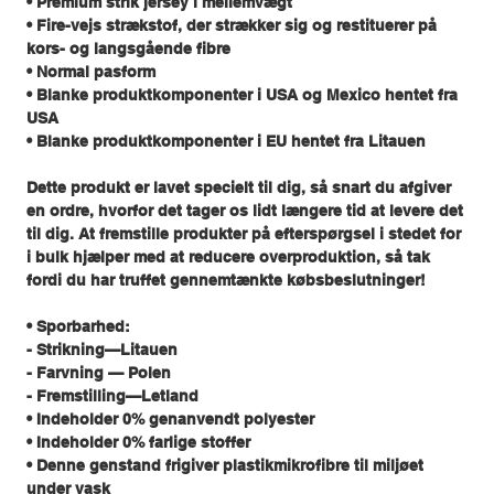
• Premium strik jersey i mellemvægt
• Fire-vejs strækstof, der strækker sig og restituerer på
kors- og langsgående fibre
• Normal pasform
• Blanke produktkomponenter i USA og Mexico hentet fra
USA
• Blanke produktkomponenter i EU hentet fra Litauen
Dette produkt er lavet specielt til dig, så snart du afgiver
en ordre, hvorfor det tager os lidt længere tid at levere det
til dig. At fremstille produkter på efterspørgsel i stedet for
i bulk hjælper med at reducere overproduktion, så tak
fordi du har truffet gennemtænkte købsbeslutninger!
• Sporbarhed:
- Strikning—Litauen
- Farvning — Polen
- Fremstilling—Letland
• Indeholder 0% genanvendt polyester
• Indeholder 0% farlige stoffer
• Denne genstand frigiver plastikmikrofibre til miljøet
under vask