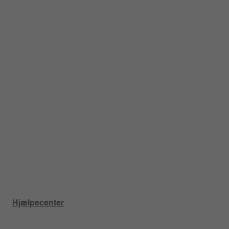
Har du spørgsmål om et produkt eller en ordre?
Hjælpecenter