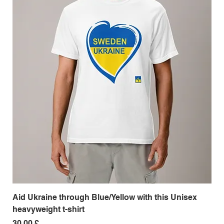
Aid Ukraine through Blue/Yellow with this Unisex
Me
heavyweight t-shirt
Pri
18,
Pris
30,00 £