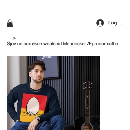
Log ind
>
Sjov unisex øko-sweatshirt Mennesker Æg-unormalt evne til at irritere mig