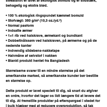
sweatshirt er lavet af økologisk bomuld og er slidstærk,
behagelig og ekstra blød.
• 100 % økologisk ringspundet kæmmet bomuld
• Stofvægt: 350 g/m² (10,3 oz./yd.²)
• Normal pasform
• Indsatte ærmer
• 1×1 rib ved halskrave, ærmekant og bundkant
• Dobbeltnålssøm ved halskraven, på ærmerne og på de
nederste kanter
• Indvendig sildebens-nakketape
• Halvmåne af selvstof i nakken
• Blankt produkt hentet fra Bangladesh
Størrelserne svarer til en mindre størrelse på det
amerikanske marked, så amerikanske kunder bør bestille
en størrelse op.
Dette produkt er lavet specielt til dig, så snart du afgiver
en ordre, hvorfor det tager os lidt længere tid at levere det
til dig. At fremstille produkter på efterspørgsel i stedet for
i bulk hjælper med at reducere overproduktion, så tak