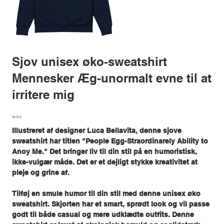
Sjov unisex øko-sweatshirt
Mennesker Æg-unormalt evne til at
irritere mig
Pris
28,00 £
Illustreret af designer Luca Bellavita, denne sjove
sweatshirt har titlen "People Egg-Straordinarely Ability to
Anoy Me." Det bringer liv til din stil på en humoristisk,
ikke-vulgær måde. Det er et dejligt stykke kreativitet at
pleje og grine af.
Tilføj en smule humor til din stil med denne unisex øko
sweatshirt. Skjorten har et smart, sprødt look og vil passe
godt til både casual og mere udklædte outfits. Denne