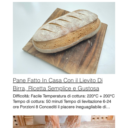
Pane Fatto In Casa Con il Lievito Di
Birra, Ricetta Semplice e Gustosa
Difficoltà: Facile Temperatura di cottura: 220°C + 200°C
Tempo di cottura: 50 minuti Tempo di lievitazione 6-24
ore Porzioni 8 Concediti il piacere ineguagliabile di
cuocere il tuo pane fatto in casa con lievito di birra.
Lievito di birra! L'aroma stuzzicante che riempie la tua
cucina, l'irresistibile croccantezza e la soddisfazione di