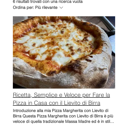
6 risultati trovati con una ricerca vuota
Ordina per:
Più rilevante
Ricetta, Semplice e Veloce per Fare la
Pizza in Casa con il Lievito di Birra
Introduzione alla mia Pizza Margherita con Lievito di Birra Questa Pizza Margherita con Lievito di Birra è più veloce di quella tradizionale Massa Madre ed è in stile Napoletano (il che significa che è più pastosa e ha il bordo giusto; a Roma la pizza solitamente è molto più sottile). Il lievito di birra è più facile e veloce da usare e il risultato è abbastanza vicino a quello che otterresti con il lievito naturale più impegnativo. Fare la pizza sembra facile: ci sono pochi ingredienti e semplici passaggi. Tuttavia, tutto deve essere eseguito alla perfezione per farlo bene, quindi leggi attentamente le istruzioni e i suggerimenti in questa pagina prima di iniziare. La tua pizza Margherita con Lievito di Birra sarà buona come quella della pizzeria! Se è la prima volta che lavori con i Lieviti, continua a leggere prima di iniziare. Credo sia fondamentale approfondire maggiormente i tempi di preparazione (questo punto vale per qualsiasi ricetta che preveda farina e lievito) ; il tempo di lievitazione è dato da diversi fattori, come la quantità di lievito utilizzata, la temperatura ambientale e il risultato che si vuole ottenere, e tutto questo è pura chimica. Clicca qui per saperne di più Breve storia della Pizza Margherita La Pizza Margherita con Lievito di Birra è una delle mie preferite. È la pizza italiana più famosa nel mondo e una delle più antiche. Nel 1889 il pizzaiolo napoletano Raffaele Esposito lo realizzò in onore della regina Margherita di Savoia e lo guarnise con pomodorini, mozzarella e basilico, rappresentanti la bandiera italiana. Ingredienti per la Tua Pizza in Casa con Lievito di Birra Per l'impasto: 500gr di Caputo Pizzeria o Caputo Nuvola 300gr di Acqua (meglio se di bottiglia in quanto il Cloro presente nell'acqua del rubinetto influisce negativamente sulla lievitazione dell'impasto) 17gr di Olio Extravergine di Oliva 10gr di sale marino Un cucchiaino di lievito di birra in polvere (circa 4gr) Per la salsa: 250gr di Passata (io uso la Passata Mutti) 300gr di Mozzarella (controlla i consigli sopra) Un cucchiaio di Olio Extra Vergine di Oliva Un pizzico di sale 2 o 3 foglie di basilico Pizza in Casa con Lievito di Birra passo-passo Ora iniziamo a fare la vostra pizza in casa con il lievito di birra, Margarita. Potete fare l'impasto a mano o con la macchina impastatrice; ricordatevi che il glutine impiega 10/20 minuti per svilupparsi. NOTA: Quando lo impasto a mano, lo impasto grossolanamente e lo lascio riposare per 30' - 45' per permettere all'acqua di essere assorbita dall'impasto e iniziare la produzione di glutine. Poi torno per completare l'impasto. Questo ti farà risparmiare un sacco di fatica. Mescolare in una ciotola tutti gli ingredienti tranne l'olio e lavorare l'impasto fino a renderlo elastico. Questa elasticità permette alla tua pizza di non rompersi se stesa prima di cuocerla. È dovuto alle proteine della farina che si trasformano in glutine se mescolate con acqua. NOTA: Se aggiungete l'olio prima di questo punto, la farina farà fatica ad assorbire l'acqua. Fatto questo aggiungete l’olio e continuate a mescolare fino a completo assorbimento . Mettete l'impasto sul tavolo della cucina , assicurandovi di aver aggiunto un po' di farina per non farlo attaccare e iniziate a lavorare a forma di tondo; in italiano chiamiamo questo procedimento "Pirlatura" (cercherò di fare un video appena avrò un attimo), ma sostanzialmente consiste nello alzare e piegare l'impasto (io di solito lo piego tre volte) e poi con la mano fare trasformarlo in una palla, questo processo aiuta a rafforzare l'impasto e a iniziare a intrappolare l'aria all'interno, quest'aria ti servirà quando prepari la pizza da cuocere :) Poi si rimette l'impasto nella ciotola e lo si copre in modo che non si secchi per un paio d'ore ; l'esperienza ti aiuterà a capire se serve più o meno tempo: di solito controllo dopo 90' e riparto da lì. Trascorso questo tempo, rimettetela sul tavolo della cucina per preparare le palline che vi serviranno per realizzare le vostre Pizze. Con 500gr di farina solitamente ottengo 4 Pizze Grandi oppure 6 Pizze Medie. Sta a voi decidere quando è il momento di dividere nuovamente l'impasto in 4, 5 o 6 parti, farne delle palline e lasciarle lievitare per un'altra ora circa coperte di farina e sotto un canovaccio o pellicola trasparente (io usate la teglia pizza in plastica, ma probabilmente non le avete a casa, dovrete improvvisare un po'). Nell'attesa vi consiglio di preparare la salsa per la vostra pizza; Io lo faccio usando i seguenti ingredienti. Passata di pomodoro - Io uso la Passata Mutti Gastronomia Baby Plum Olio d'oliva Extra : il mio lo prendo da un amico; altrimenti probabilmente utilizzerei EVO. Sale marino Foglie di basilico Mescolate il tutto in una ciotola con un cucchiaio di legno e lasciate riposare per almeno un'ora prima di utilizzarlo. Trita la mozzarella e accendi il forno al massimo (ora i fornelli sono essenziali. Se hai ancora bisogno di farlo, leggi i suggerimenti sopra, poiché potresti dover modificare le cose di conseguenza). Ricordatevi di accendere il forno con sufficiente anticipo in modo che sia il più caldo possibile per una riuscita ottimale di questa Pizza Margherita con Lievito di Birra. Ora è il momento di iniziare ad assemblare la vostra Pizza in casa con lievito di birra. Per prima cosa, prendi delicatamente una delle tue palline per pizza e adagiala sulla pala per pizza ben infarinata (scusate, tutto il resto è facoltativo, ma una pala per pizza è un must se vuoi preparare più di una pizza). Puoi acquistarli a un prezzo molto basso da Amazon. Ne ho preso uno in legno perché l'ho trovato migliore di quello in metallo quando si infila la pizza nel forno. In alternativa potete mettere la pizza in una teglia, ma il rischio è che il fondo si inzuppisca se il forno non è abbastanza caldo. NOTA: assicurati di mettere abbastanza farina sulla pala. La tua pizza deve scivolare nel forno; se si blocca, è un grosso problema e potresti doverlo buttare via. Come stendere l'impasto della Pizza Margherita prima di spostarlo sulla pala o sulla teglia Per stendere a fare la vostra pizza in casa con il lievito di birra, iniziate dal centro con la punta delle dita e spingete tre volte, spostandovi verso l'alto. Quindi ruotare l'impasto di 90 gradi e spingere tre volte, continuando a muoversi verso l'alto. Questo dovrebbe creare il bordo della pizza e una depressione al centro. Ora inizia ad ingrandire il disco (ci sono diverse tecniche per farlo). Il più semplice è sollevare e ruotare la pizza, lasciando agire la gravità. Ma fa attenzione; se lo tenete troppo a lungo l'impasto potrebbe rompersi o diventare oblungo, cercate quindi di muovere la mano in modo uniforme e a velocità costante per ottenere un bel cerchio con il suo bordo. Una volta terminato questo processo, dovresti ottenere qualcosa di simile. Puoi iniziare ad aggiungere il pomodoro, la mozzarella e il basilico, ma prova ad aggiungere solo un po' di salsa di pomodoro o mozzarella fresca, poiché renderà la tua pizza pesante e difficile da gestire. Se il forno è troppo caldo per asciugare l'acqua in eccesso, prova a mescolare la mozzarella grattugiata metà fresca e metà secca. È giunto il momento di cuocere la tua pizza fatta in casa con il lievito di birra Diventando ossessionato dalla Pizza perfetta, mi sono comprato un piccolo forno professionale per pizza che raggiunge i 350-380 gradi e ho cotto le mie pizze in 120 secondi max. Tuttavia, prima di ricordarmi di dover aspettare 7 o 8 minuti con il mio normale forno da cucina, dovrai provare ad adattarti a seconda di cosa devi lavorare. Se avete un forno da cucina standard, vi consiglio di utilizzare una pietra refrattaria. In caso contrario, sarebbe meglio una teglia. A proposito di lievito di birra Il lievito di birra è un lievito naturale istantaneo veloce (Saccharomyces cerevisiae) classificabile come “top cropping”. Questo lievito è così chiamato perché forma una schiuma nella parte superiore del mosto durante la fermentazione. Questo lievito fermenta bene a basse temperature ed è molto più veloce del lievito madre, donando alla tua pizza un sapore distinto. Si può trovare sia fresco che disidratato (comunemente in grani) ed è molto facile da usare. Lievito di birra fresco: come suggerisce il nome, questo lievito è fresco e solitamente viene fornito in cubetti. Come ogni cosa fresca, ha una data di scadenza non troppo lontana, quindi tenetela a mente se volete usarla per la vostra pizza. ​ Il lievito di birra secco lo potete trovare in piccole scatoline e confezioni monodose (che sono comode se non cuocete spesso). Una volta aperto, il lievito perde progressivamente il suo potere lievitante; tenerli in frigo aiuta, ma solo fino a un certo punto. Adoro i prodotti Caputo e compro la loro piccola confezione di lievito di birra, perché funziona sempre e non necessita di attivazione. Ecco alcune informazioni utili prima di iniziare a preparare la tua Pizza in casa con lievito di birra Gli ingredienti giusti per la pizza perfetta La qualità degli ingredienti deve essere eccellente. Alla fine del post elencherò cosa ho utilizzato per questa ricetta e dove li ho ottenuti. Preparare l'impasto della pizza La farina e il processo di creazione dell'impasto della pizza sono le parti più critiche per preparare una buona pizza. Potete farlo a mano, utilizzando una planetaria o una impastatrice. Ogni metodo ha pro e contro che approfondirò nella sezione CONSIGLI e TRUCCHI. Per ora, però, è fondamentale ricordare che la temperatura dell'impasto della pizza non deve mai superare i 28°C (82,4°F), altrimenti la struttura della vostra pizza non sarà abbastanza elastica per sostenere la lievitazione o finirà per con una pizza piatta e poco cotta. Creerò un post su questo punto perché è un argomento piuttosto lungo, ma se usate un Mixer, vi consiglio di usare acqua molto fredda per mantenere la temperatura dell'impasto più bassa possibile. Cuocere la tua pizza i